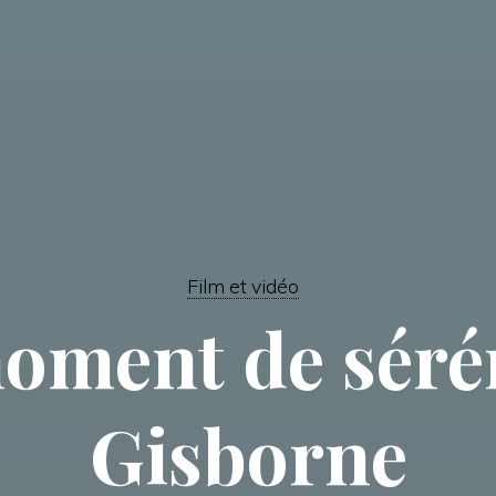
Film et vidéo
oment de sérén
Gisborne