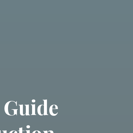
 Guide
uction