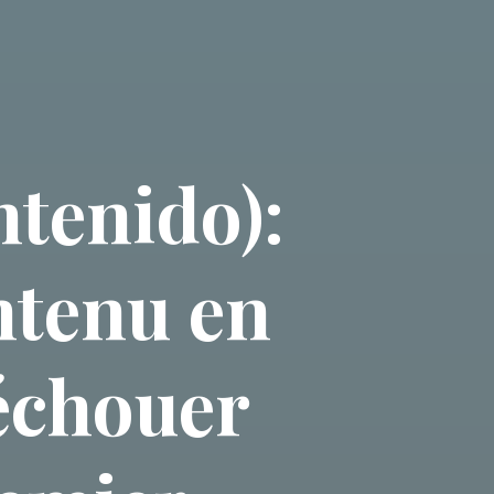
ntenido):
ntenu en
 échouer