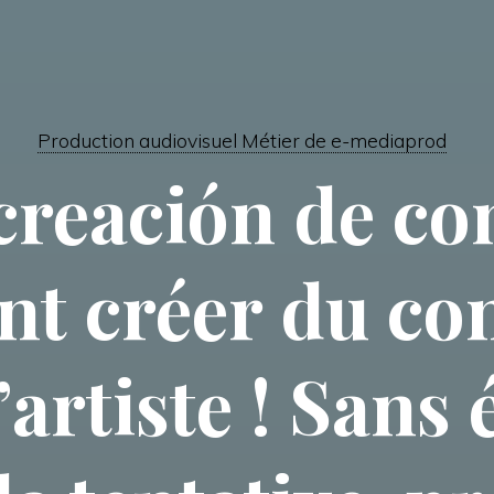
Production audiovisuel Métier de e-mediaprod
creación de co
 créer du co
’artiste ! Sans