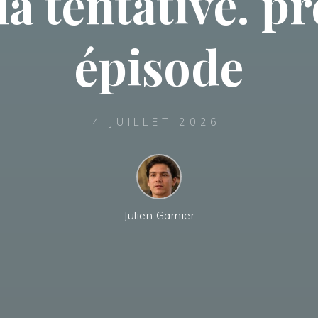
la tentative. p
épisode
4 JUILLET 2026
Julien Garnier