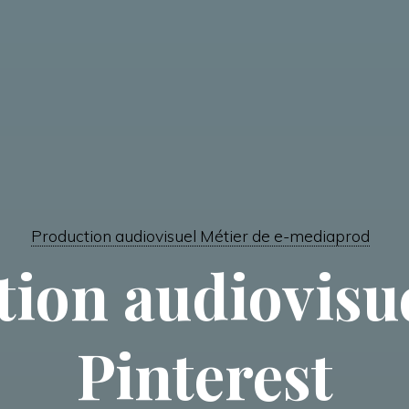
Production audiovisuel Métier de e-mediaprod
ion audiovisue
Pinterest