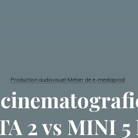
Production audiovisuel Métier de e-mediaprod
 cinematografic
TA 2 vs MINI 5