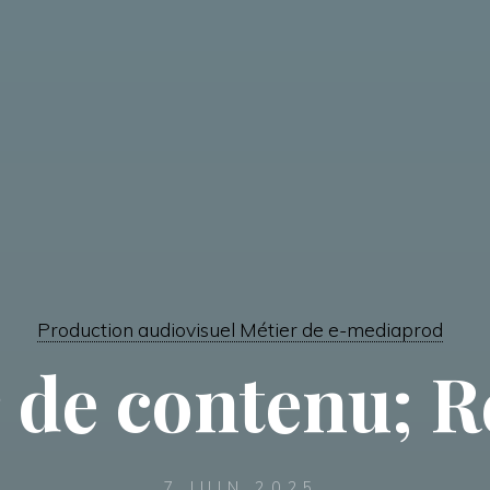
Production audiovisuel Métier de e-mediaprod
 de contenu; 
7 JUIN 2025