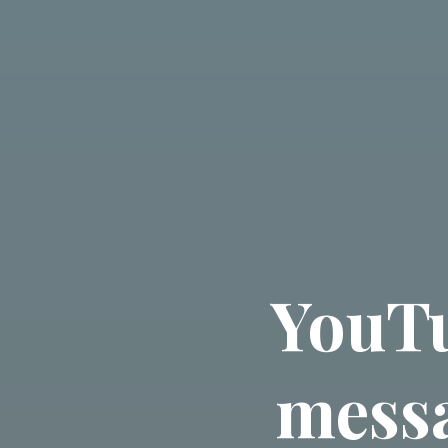
YouTu
messa