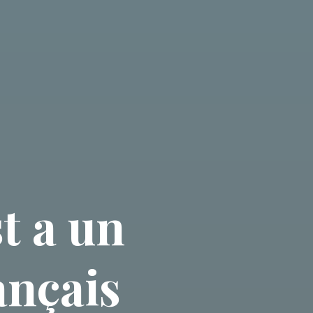
t a un
ançais