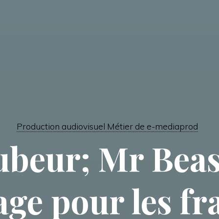
Production audiovisuel Métier de e-mediaprod
beur; Mr Beas
ge pour les fr