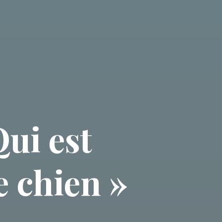
ui est
e chien »