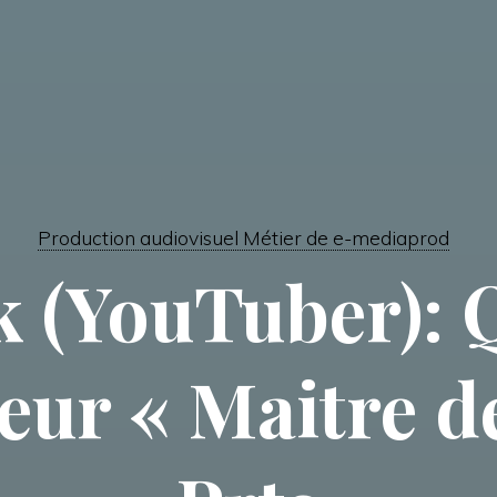
Production audiovisuel Métier de e-mediaprod
k (YouTuber): Q
eur « Maitre d