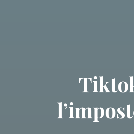
Tikto
l’impost