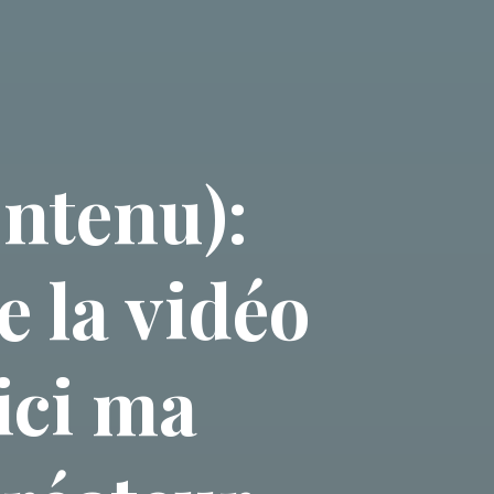
ontenu):
e la vidéo
ici ma