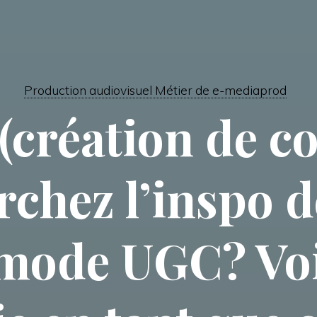
Production audiovisuel Métier de e-mediaprod
(création de c
chez l’inspo d
 mode UGC? Vo