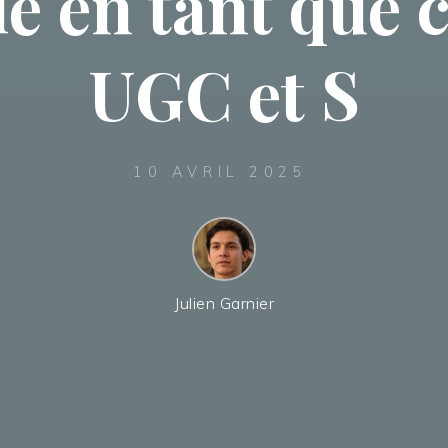
ie en tant que 
UGC et S
10 AVRIL 2025
Julien Garnier