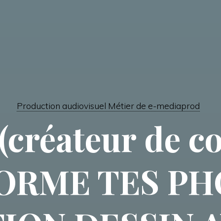
Production audiovisuel Métier de e-mediaprod
(créateur de c
ORME TES PH