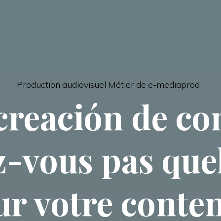
Production audiovisuel Métier de e-mediaprod
creación de co
z-vous pas quel
ur votre conte