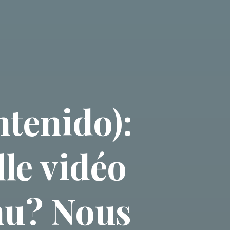
ntenido):
le vidéo
nu? Nous