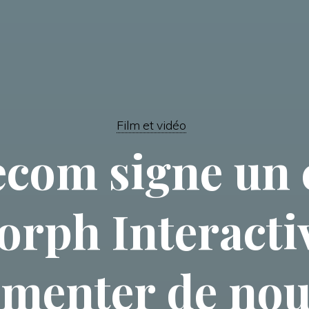
Film et vidéo
ecom signe un 
orph Interacti
menter de nou