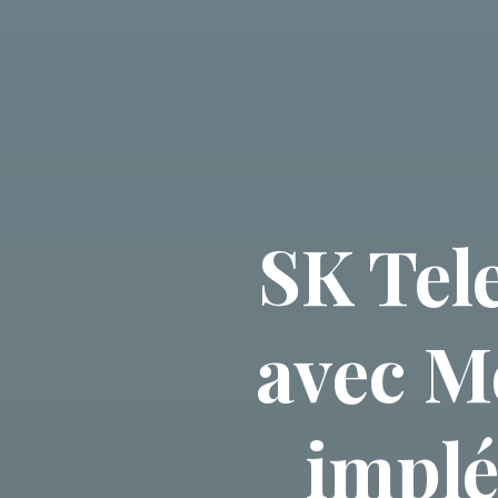
SK Tel
avec M
implé