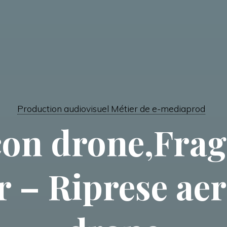
Production audiovisuel Métier de e-mediaprod
con drone,Fra
 – Riprese ae