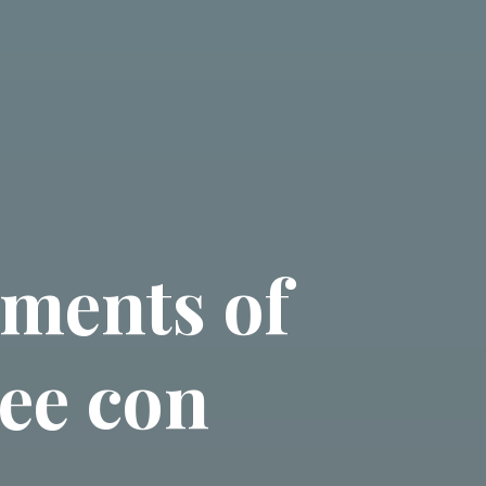
gments of
ree con