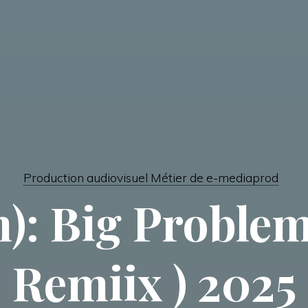
Production audiovisuel Métier de e-mediaprod
): Big Problem
Remiix ) 2025