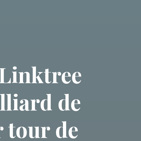
Linktree
lliard de
r tour de