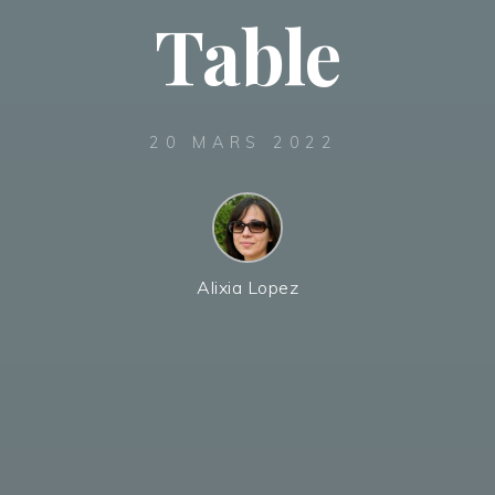
Table
20 MARS 2022
Alixia Lopez