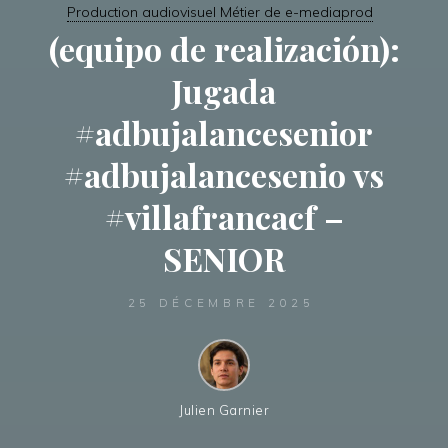
Production audiovisuel Métier de e-mediaprod
(equipo de realización):
Jugada
#adbujalancesenior
#adbujalancesenio vs
#villafrancacf –
SENIOR
25 DÉCEMBRE 2025
Julien Garnier