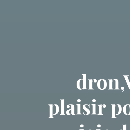
dron,V
plaisir p