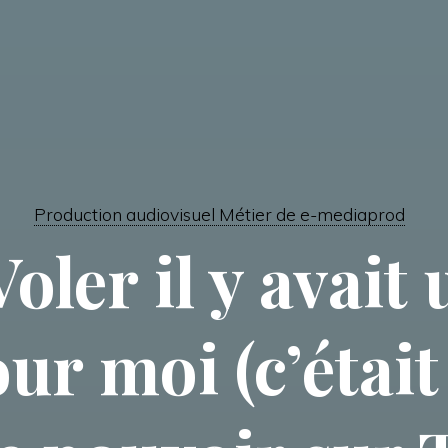
Production audiovisuel Métier de e-mediaprod
oler il y avait
our moi (c’étai