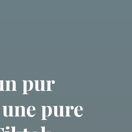
 un pur
t une pure