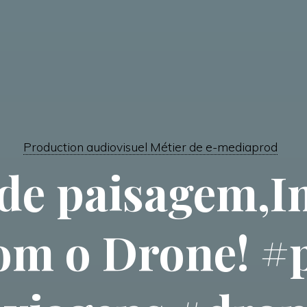
Production audiovisuel Métier de e-mediaprod
de paisagem,
com o Drone! #