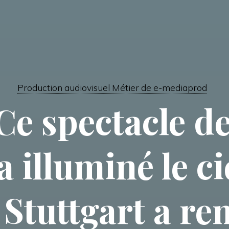
Production audiovisuel Métier de e-mediaprod
Ce spectacle d
a illuminé le ci
Stuttgart a re