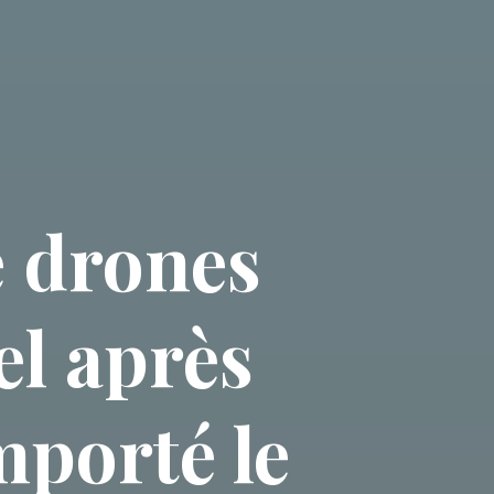
e drones
el après
mporté le