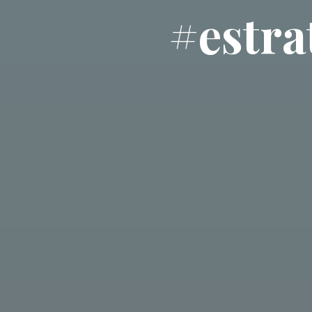
#estr