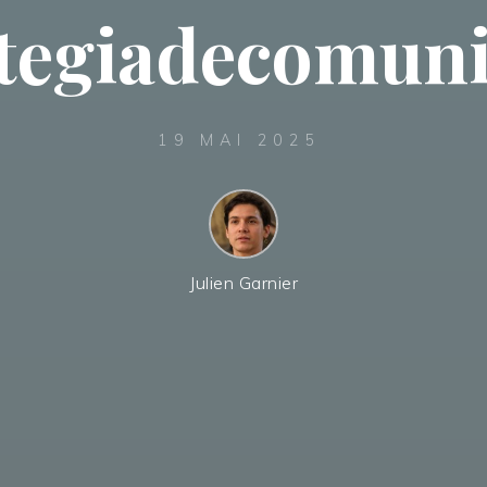
ategiadecomuni
19 MAI 2025
Julien Garnier