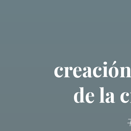
creación
de la 