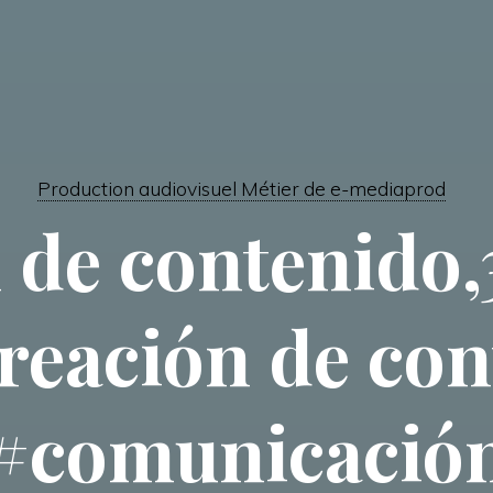
Production audiovisuel Métier de e-mediaprod
 de contenido,
creación de co
#comunicació