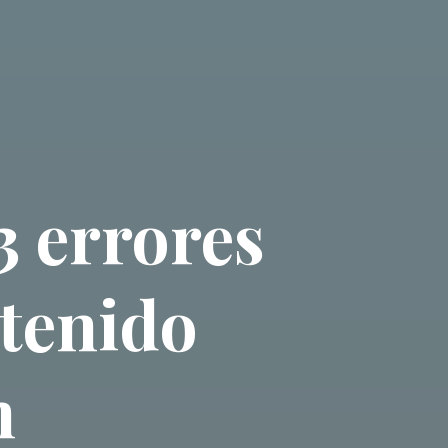
3 errores
ntenido
n