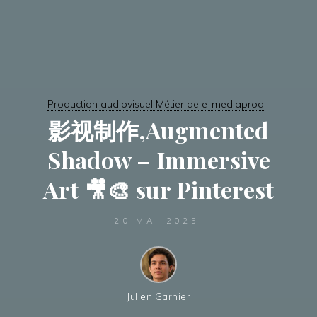
Production audiovisuel Métier de e-mediaprod
影视制作,Augmented
Shadow – Immersive
Art 🎥🎨 sur Pinterest
20 MAI 2025
Julien Garnier