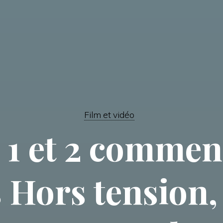
Film et vidéo
 1 et 2 commen
s Hors tension,