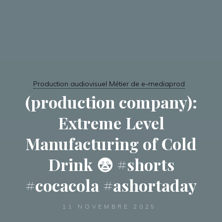
Production audiovisuel Métier de e-mediaprod
(production company):
Extreme Level
Manufacturing of Cold
Drink 😨 #shorts
#cocacola #ashortaday
11 NOVEMBRE 2025