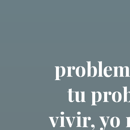
problem
tu pro
vivir, yo