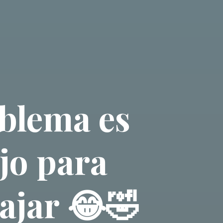
blema es
jo para
bajar 😂🤣