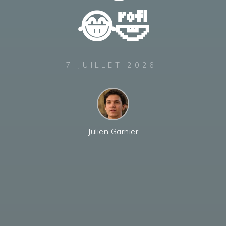
😂🤣
7 JUILLET 2026
Julien Garnier