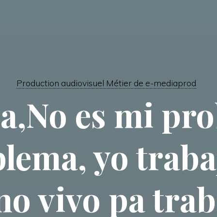
Production audiovisuel Métier de e-mediaprod
a,No es mi pro
blema, yo traba
 no vivo pa tra