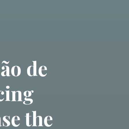
ão de
cing
se the