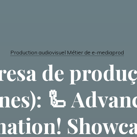
Production audiovisuel Métier de e-mediaprod
resa de produç
nes): 🦾 Advan
ation! Showca