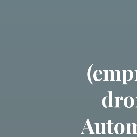
(emp
dro
Autom