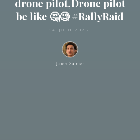
drone pilot,Drone pilot
be like 🤔🧐 #RallyRaid
14 JUIN 2025
Julien Garnier