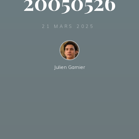
20050526
21 MARS 2025
Julien Garnier