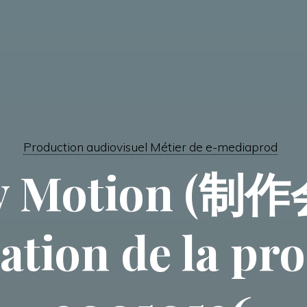
Production audiovisuel Métier de e-mediaprod
y Motion (制
ation de la pr