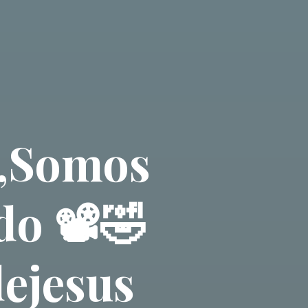
o,Somos
o 📽️🤣
ejesus