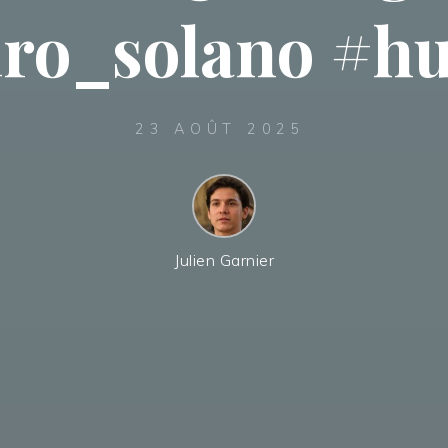
iro_solano #h
23 AOÛT 2025
Julien Garnier