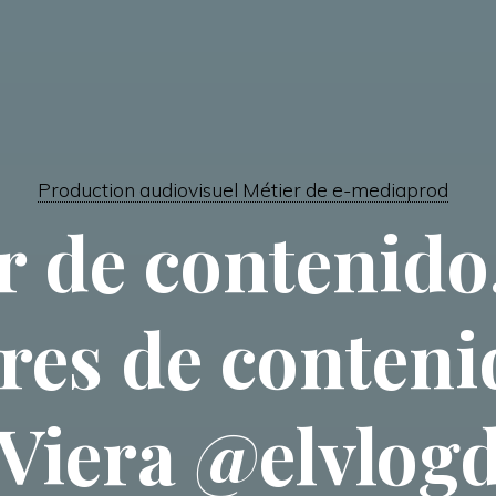
Production audiovisuel Métier de e-mediaprod
r de contenid
res de contenid
Viera @elvlogd