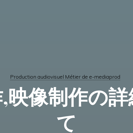
Production audiovisuel Métier de e-mediaprod
,映像制作の
て