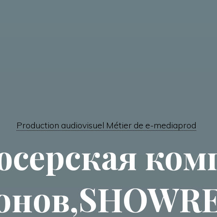
Production audiovisuel Métier de e-mediaprod
юсерская ком
онов,SHOWR