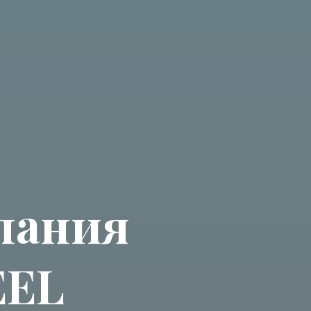
пания
EEL