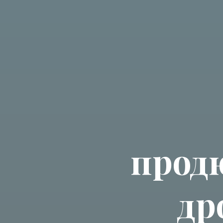
прод
др